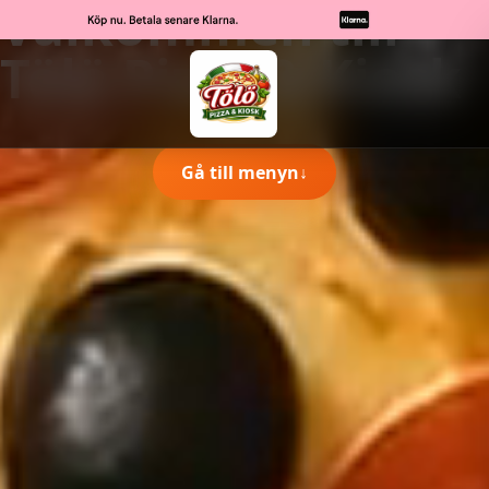
Välkommen till
Tölö Pizza & Kiosk
Gå till menyn
↓