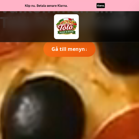
Välkommen till
Tölö Pizza & Kiosk
Gå till menyn
↓