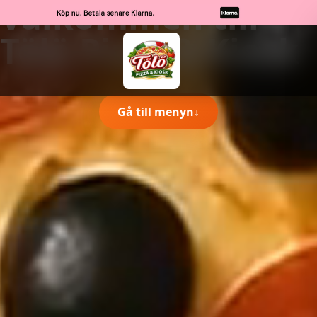
Välkommen till
Tölö Pizza & Kiosk
Gå till menyn
↓