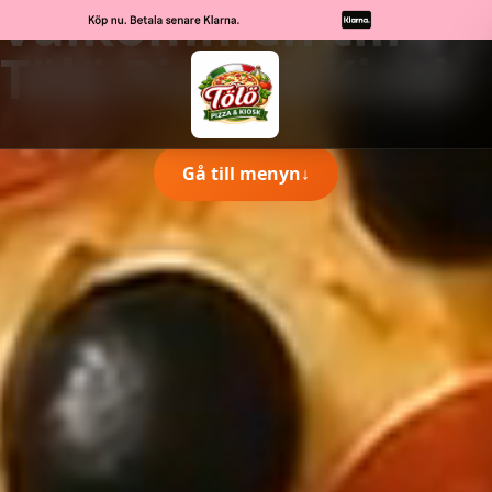
Välkommen till
Tölö Pizza & Kiosk
Gå till menyn
↓