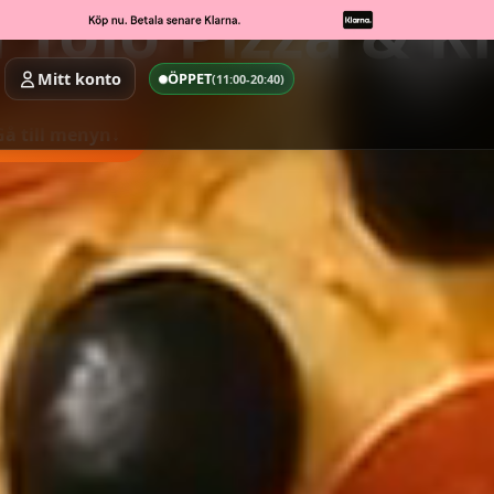
 Tölö Pizza & K
Mitt konto
ÖPPET
(11:00-20:40)
Gå till menyn
↓