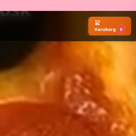
iosk
Varukorg
0