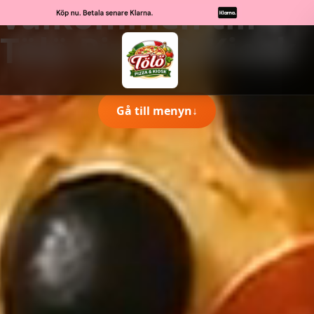
Välkommen till
Tölö Pizza & Kiosk
Gå till menyn
↓