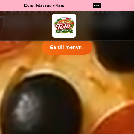
Välkommen till
Tölö Pizza & Kiosk
Gå till menyn
↓