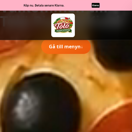
Välkommen till
Tölö Pizza & Kiosk
Gå till menyn
↓