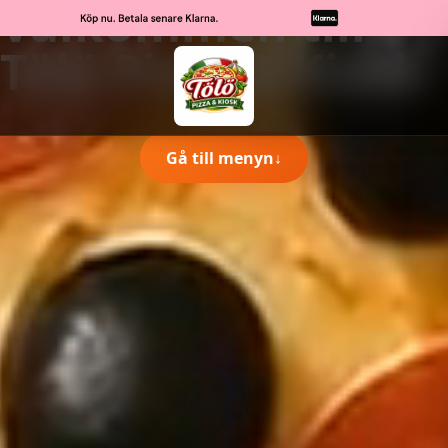
Välkommen till
Tölö Pizza & Kiosk
Gå till menyn
↓