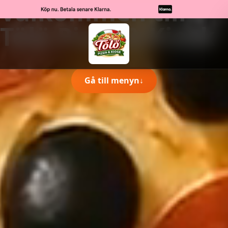
Välkommen till
Tölö Pizza & Kiosk
Gå till menyn
↓