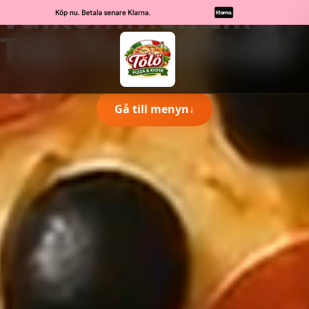
Välkommen till
Tölö Pizza & Kiosk
Gå till menyn
↓