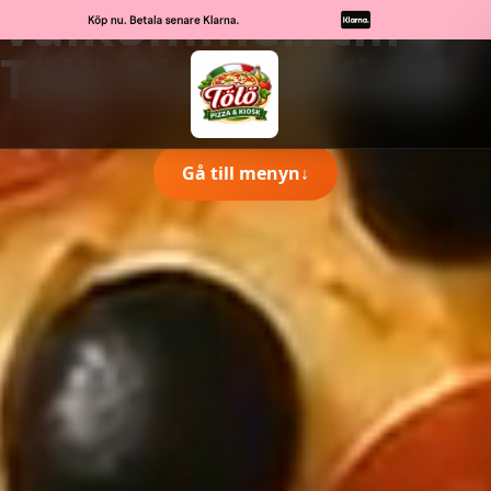
Välkommen till
Tölö Pizza & Kiosk
Gå till menyn
↓