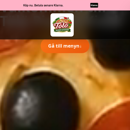
Välkommen till
Tölö Pizza & Kiosk
Gå till menyn
↓