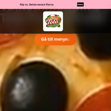
Välkommen till
Tölö Pizza & Kiosk
Gå till menyn
↓