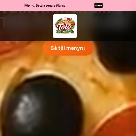
Välkommen till
Tölö Pizza & Kiosk
Gå till menyn
↓