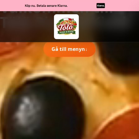
Välkommen till
Tölö Pizza & Kiosk
Gå till menyn
↓