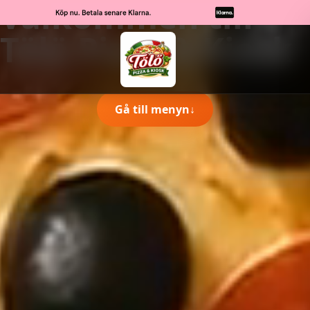
Välkommen till
Tölö Pizza & Kiosk
Gå till menyn
↓