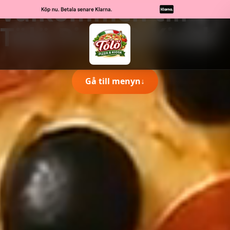
Välkommen till
Tölö Pizza & Kiosk
Gå till menyn
↓