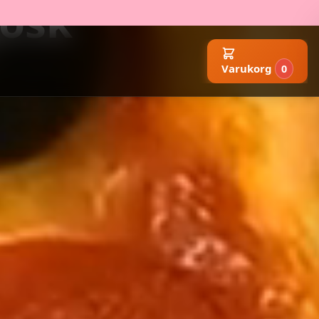
iosk
Varukorg
0