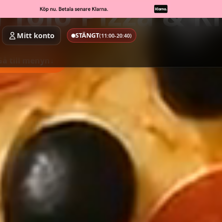
 Tölö Pizza & K
Mitt konto
STÄNGT
(11:00-20:40)
Gå till menyn
↓