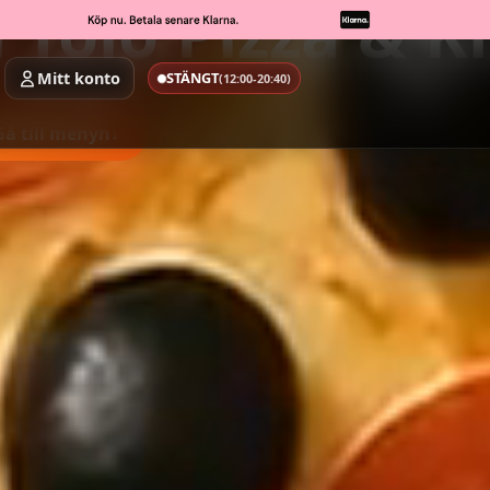
 Tölö Pizza & K
Mitt konto
STÄNGT
(12:00-20:40)
Gå till menyn
↓