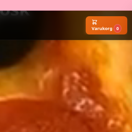
iosk
Varukorg
0