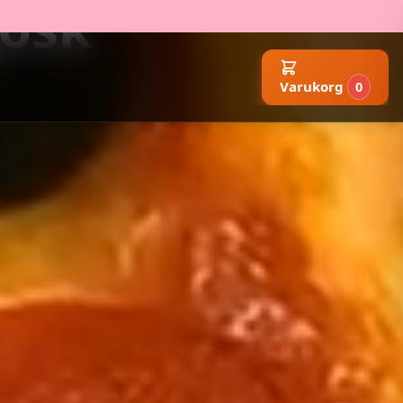
iosk
Varukorg
0