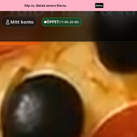
 Tölö Pizza & K
Mitt konto
ÖPPET
(11:00-20:40)
Gå till menyn
↓