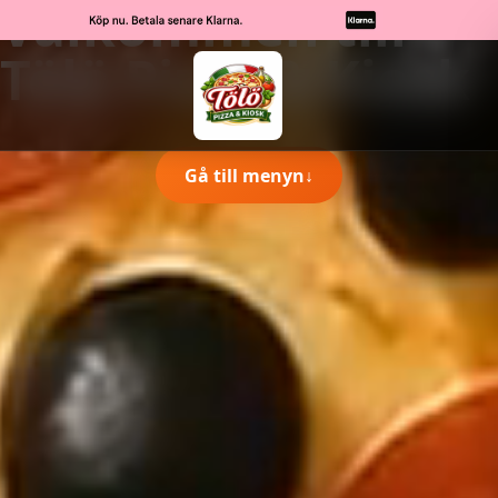
Välkommen till
Tölö Pizza & Kiosk
Gå till menyn
↓