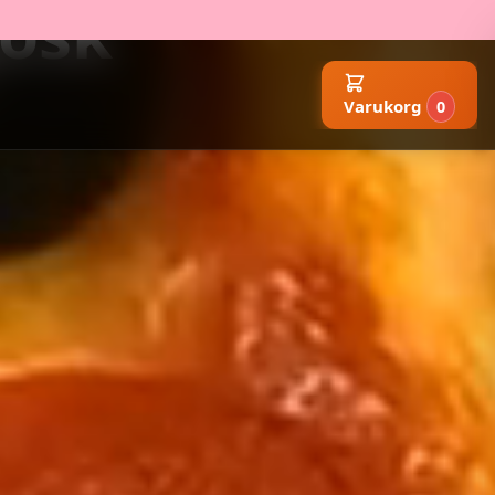
iosk
Varukorg
0