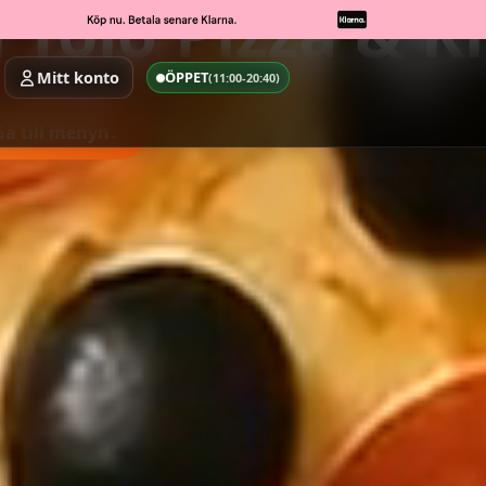
 Tölö Pizza & K
Mitt konto
ÖPPET
(11:00-20:40)
Gå till menyn
↓