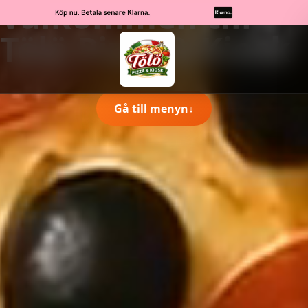
Välkommen till
Tölö Pizza & Kiosk
Gå till menyn
↓